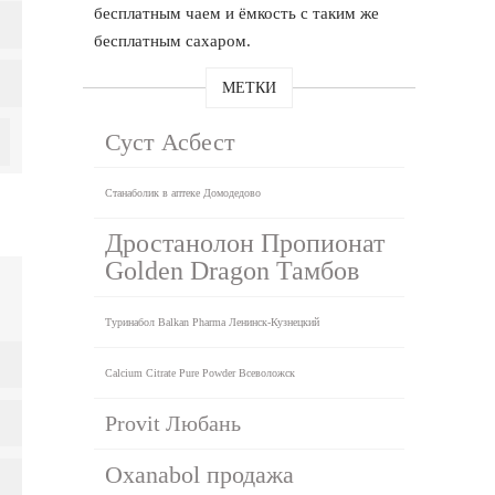
бесплатным чаем и ёмкость с таким же
бесплатным сахаром.
МЕТКИ
Суст Асбест
Станаболик в аптеке Домодедово
Дростанолон Пропионат
Golden Dragon Тамбов
Туринабол Balkan Pharma Ленинск-Кузнецкий
Calcium Citrate Pure Powder Всеволожск
Provit Любань
Oxanabol продажа