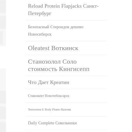
Reload Protein Flapjacks Санкт-
Петербург
Безопасный Стероидов дешево
Новосибирск
Oleatest Воткинск
Станозолол Соло
стоимость Кингисепп
Что Дает Креатин
Станожект Новочебоксарск
Testosteron E Body Pharm Нальчик
Daily Complete Сокольники