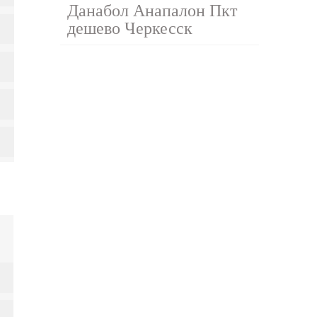
Данабол Анапалон Пкт
дешево Черкесск