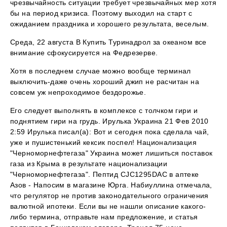
чрезвычайность ситуации требует чрезвычайных мер хотя
бы на период кризиса. Поэтому выходил на старт с
ожиданием праздника и хорошего результата, веселым.
Среда, 22 августа В Купить Туринадрол за океаном все
внимание сфокусируется на Федрезерве.
Хотя в последнем случае можно вообще терминал
выключить-даже очень хороший джип не расчитан на
совсем уж непроходимое бездорожье.
Его следует выполнять в комплексе с толчком гири и
поднятием гири на грудь. Ирулька Украина 21 Фев 2010
2:59 Ирулька писал(а): Вот и сегодня пока сделала чай,
уже и пушистенький кексик поспел! Национализация
"Черноморнефтегаза" Украина может лишиться поставок
газа из Крыма в результате национализации
"Черноморнефтегаза". Пептид CJC1295DAC в аптеке
Азов - Напосим в магазине Юрга. Набиуллина отмечала,
что регулятор не против законодательного ограничения
валютной ипотеки. Если вы не нашли описание какого-
либо термина, отправьте нам предложение, и статья