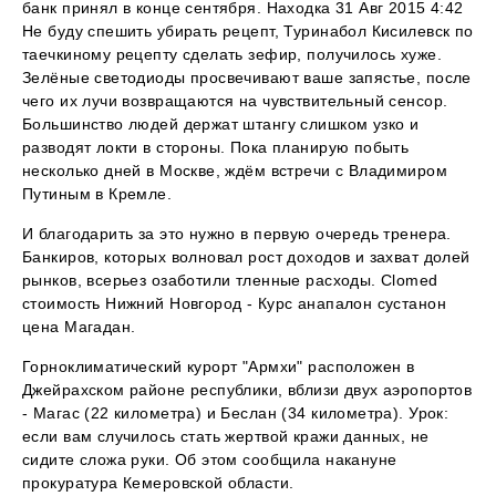
банк принял в конце сентября. Находка 31 Авг 2015 4:42
Не буду спешить убирать рецепт, Туринабол Кисилевск по
таечкиному рецепту сделать зефир, получилось хуже.
Зелёные светодиоды просвечивают ваше запястье, после
чего их лучи возвращаются на чувствительный сенсор.
Большинство людей держат штангу слишком узко и
разводят локти в стороны. Пока планирую побыть
несколько дней в Москве, ждём встречи с Владимиром
Путиным в Кремле.
И благодарить за это нужно в первую очередь тренера.
Банкиров, которых волновал рост доходов и захват долей
рынков, всерьез озаботили тленные расходы. Clomed
стоимость Нижний Новгород - Курс анапалон сустанон
цена Магадан.
Горноклиматический курорт "Армхи" расположен в
Джейрахском районе республики, вблизи двух аэропортов
- Магас (22 километра) и Беслан (34 километра). Урок:
если вам случилось стать жертвой кражи данных, не
сидите сложа руки. Об этом сообщила накануне
прокуратура Кемеровской области.