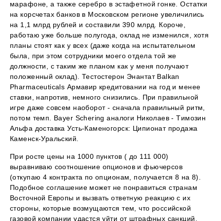
марафоне, а также серебро в эстафетной гонке. Остатки
на корсчетах банков в Московском регионе увеличились
на 1,1 млрд рублей и составили 390 млрд. Короче,
работаю уже больше полугода, оклад не изменился, хотя
планы стоят как у всех (даже когда на испытательном
была, при этом сотрудники моего отдела той же
должности, с таким же планом как у меня получают
положенный оклад). Тестостерон Энантат Balkan
Pharmaceuticals Армавир кредитовании на год и менее
ставки, напротив, немного снизились. При правильной
игре даже совсем наоборот - сначала правильный ритм,
потом темп. Bayer Schering аналоги Николаев - Tимозин
Альфа доставка Усть-Каменогорск: Ципионат продажа
Каменск-Уральский.
При росте цены на 1000 пунктов ( до 111 000)
выравниваю соотношение опционов и фьючерсов
(откупаю 4 контракта по опционам, получается 8 на 8).
Подобное соглашение может не понравиться странам
Восточной Европы и вызвать ответную реакцию с их
стороны, которые возмущаются тем, что российской
газовой компании удастся уйти от штрафных санкций.