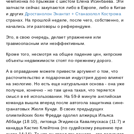
чемпионка по прыжкам с шестом Елена Исинбаева. Эти
запчасти сейчас закупаются либо в Европе, либо в Китае
и других
Дростанолон Энантат + Станазолол Кострома
странах. На прошлой неделе, после чего, собственно, и
начались эти разговоры о референдуме.
Это, в свою очередь, делает упражнение или
травмоопасным или неэффективным.
Кроме того, несмотря на общее падение цен, кипрские
объекты недвижимости стоят по-прежнему дорого.
А в оправдание можете привести аргумент о том, что
расточительство и подарочная индустрия дурно влияют
на экологию. Но есть еще натуральная основа - она уже
получше, конечно - но там цена такая, что теряется
смысл в её использовании. На 59-й минуте английская
команда вышла вперед после автогола защитника сине-
гранатовых Жюля Кунде. В своих предыдущих
олимпийских боях Фредди одолел алжирца Ильяса
Аббади (18:10), литовца Эгидиюса Каваляускаса (11:7) и
канадца Кастио Клейтона (по судейскому решению при