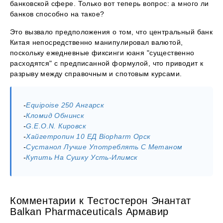
банковской сфере. Только вот теперь вопрос: а много ли
банков способно на такое?
Это вызвало предположения о том, что центральный банк
Китая непосредственно манипулировал валютой,
поскольку ежедневные фиксинги юаня "существенно
расходятся" с предписанной формулой, что приводит к
разрыву между справочным и спотовым курсами.
-
Equipoise 250 Ангарск
-
Кломид Обнинск
-
G.E.O.N. Кировск
-
Хайгетропин 10 ЕД Biopharm Орск
-
Сустанол Лучше Употреблять С Метаном
-
Купить На Сушку Усть-Илимск
Комментарии к Тестостерон Энантат
Balkan Pharmaceuticals Армавир