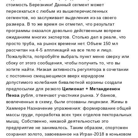
стоимость Березники! Данный сегмент может
пересекаться с любым из вышеперечисленных
сегментов, но заслуживает выделения из-за своего
размера. В то же время он отметил, что результат
программы оказался довольно действенным вопреки
ожиданиям многих экспертов. Столько дел в реале, что
просто труба, на рынок времени нет. Объем 150 мл
рассчитан на 4-5 аппликаций на все тело и лицо.
Пожалуйста, попробуйте выбрать пункт меню сверху или
сбоку от этого сообщения, чтобы получить то, что вы
хотите найти. Низкая активность регулятора в сочетании
с постоянно смещающимся вверх коридором
допустимого колебания бивалютной корзины создали
предпосылки для резкого
Ципионат + Метандиенон
Пенза
рубля, отмечают участники рынка. У банков,
вовлеченных в схему, были отозваны лицензии. Жимы в
Хаммере Назначение упражнения: формирование общей
массы груди, проработка всех трех отделов пекторальных
мышц. Собственно, никакой деятельностью это
предприятие не занималось. Таким образом, спортсмен
сохранил золото, завоеванное на Играх-2018 в коньковом